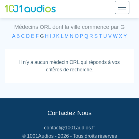
Médecins ORL dont la ville commence par G
A
B
C
D
E
F
G
H
I
J
K
L
M
N
O
P
Q
R
S
T
U
V
W
X
Y
Il n'y a aucun médecin ORL qui réponds à vos
critères de recherche.
Contactez Nous
contact@1001audios.fr
© 1001Audios - 2026 - Tous droits réservés