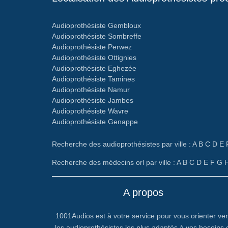
Audioprothésiste Gembloux
Audioprothésiste Sombreffe
Audioprothésiste Perwez
Audioprothésiste Ottignies
Audioprothésiste Eghezée
Audioprothésiste Tamines
Audioprothésiste Namur
Audioprothésiste Jambes
Audioprothésiste Wavre
Audioprothésiste Genappe
Recherche des audioprothésistes par ville :
A
B
C
D
E
Recherche des médecins orl par ville :
A
B
C
D
E
F
G
A propos
1001Audios est à votre service pour vous orienter ve
les audioprothésistes les plus adaptés à vos besoins 