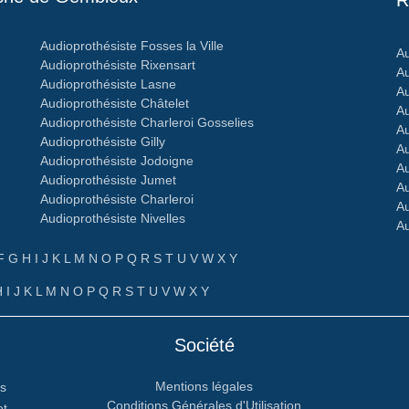
R
Audioprothésiste Fosses la Ville
Au
Audioprothésiste Rixensart
Au
Audioprothésiste Lasne
Au
Audioprothésiste Châtelet
Au
Audioprothésiste Charleroi Gosselies
Au
Audioprothésiste Gilly
Au
Audioprothésiste Jodoigne
Au
Audioprothésiste Jumet
Au
Audioprothésiste Charleroi
Au
Audioprothésiste Nivelles
Au
F
G
H
I
J
K
L
M
N
O
P
Q
R
S
T
U
V
W
X
Y
H
I
J
K
L
M
N
O
P
Q
R
S
T
U
V
W
X
Y
Société
Mentions légales
rs
Conditions Générales d'Utilisation
et