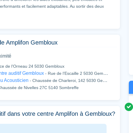
 performants et facilement adaptables. Au sortir des deux
cès, il va investir dans un centre de recherche consacré à
ctionner son savoir-faire et son domaine d’intervention …
 de Amplifon Gembloux
ondiale des équipements auditifs avec quelque 11 000
ximité
artis sur tout son territoire dont celui de Gembloux
ace de l'Orneau 24 5030 Gembloux
illeront pour vous faire passer gratuitement un teste
tre auditif Gembloux
- Rue de l’Escaille 2 5030 Gembloux
oser la solution la plus adaptée à vos besoins.
ou Acousticien
- Chaussée de Charleroi, 142 5030 Gembloux
 chaque client par le monde, pour toutes opérations
haussée de Nivelles 27C 5140 Sombreffe
équipements.
ditif dans votre centre Amplifon à Gembloux?