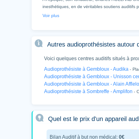
inesthétiques, en de véritables soutiens auditifs
guerres mondiales, le besoin est immense !
Voir plus
Quelques années plus tard, fort d’un premier suc
l’étude de l’oreille.
La marque est lancée et n’aura de cesse de perfe
Autres audioprothésistes autour
Devenant en quelques décennies, la référence m
centres auditifs et 16 000 salariés.
Voici quelques centres auditifs situés à pro
La Belgique, pour sa part, compte 150 centres rép
Audioprothésiste à Gembloux - Audika
- Pl
Des audioprothésistes de formation, vous y accue
Audioprothésiste à Gembloux - Unisson cen
auditif, vous assurer de leur conseil et vous prop
Audioprothésiste à Gembloux - Alain Afflel
L’enseigne, en outre, vous accompagnera, comme
Audioprothésiste à Sombreffe - Amplifon
- C
d’entretien, de réglage ou de réparation de vos 
Quel est le prix d'un appareil au
Bilan Auditif à but non médical:
0€