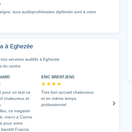
ts
eigne, tous audioprothésistes diplômés sont à votre
us adapté à vos difficultés auditives. Il vous est même
t de votre part ! Il ne reste qu’à prendre un rendez-vous
t à Eghezée
fs issus des dernières technologies, seule, l’expertise du
ika à Eghezée
ion optimale.
un suivi personnalisé. AUDIKA à Eghezée vous accompagne
 nos services auditifs à Eghezée
ents, service d’entretien des équipements…
s du centre
ioprothésiste AUDIKA
NARD
ERIC BRENTJENS
é pour un test ce
Très bon accueil chaleureux
il chaleureux et
et en même temps
s
professionnel
lles, ce magasin
lé, merci a Carine
ne pour votre
A bientôt Francis