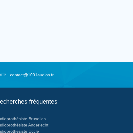
nte :
contact@1001audios.fr
echerches fréquentes
dioprothésiste Bruxelles
dioprothésiste Anderlecht
dioprothésiste Uccle