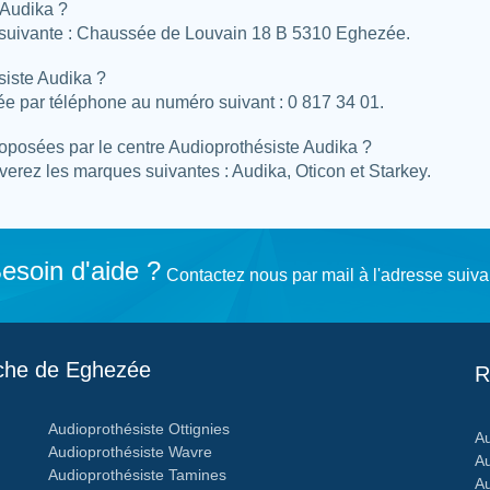
 Audika ?
e suivante : Chaussée de Louvain 18 B 5310 Eghezée.
siste Audika ?
e par téléphone au numéro suivant : 0 817 34 01.
proposées par le centre Audioprothésiste Audika ?
erez les marques suivantes : Audika, Oticon et Starkey.
esoin d'aide ?
Contactez nous par mail à l'adresse suiva
oche de Eghezée
R
Audioprothésiste Ottignies
Au
Audioprothésiste Wavre
Au
Audioprothésiste Tamines
Au