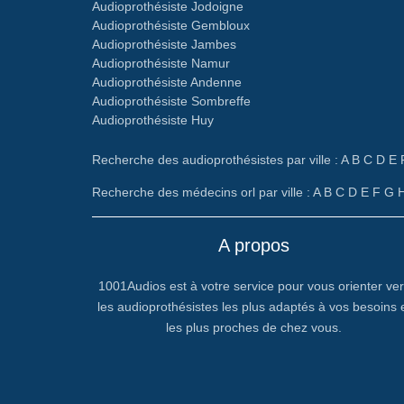
Audioprothésiste Jodoigne
Audioprothésiste Gembloux
Audioprothésiste Jambes
Audioprothésiste Namur
Audioprothésiste Andenne
Audioprothésiste Sombreffe
Audioprothésiste Huy
Recherche des audioprothésistes par ville :
A
B
C
D
E
Recherche des médecins orl par ville :
A
B
C
D
E
F
G
A propos
1001Audios est à votre service pour vous orienter ve
les audioprothésistes les plus adaptés à vos besoins 
les plus proches de chez vous.