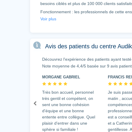
besoins ciblés et plus de 100 000 clients satisfai
Fonctionnement : les professionnels de cette ens
disposition pour vous proposer l’équipement le pl
Voir plus
possible de tester votre appareil sans engagemen
en direct ou en ligne pour un bilan auditif gratui
Équipement : sur un large choix d’appareils auditi
Avis des patients du centre Aud
professionnel, saura répondre et trouver la solut
Bon à noter : en outre, le patient bénéficie d’
Découvrez l'expérience des patients ayant testé
en vous offrant un service personalisé, ajustem
Note moyenne de 4,4/5 basée sur 9 avis patient
Alors n’hésitez plus à pousser la porte d’un aud
MORGANE GABRIEL
FRANCIS RE
Très bon accueil, personnel
Je suis pass
très gentil et compétent, on
matin , accue
sent une bonne cohésion
compétence
d'équipe et une bonne
professionne
entente entre collègue. Quel
est a conseil
plaisir d'entrer dans une
et a Catheri
sphère si familiale !
gentillesse. 