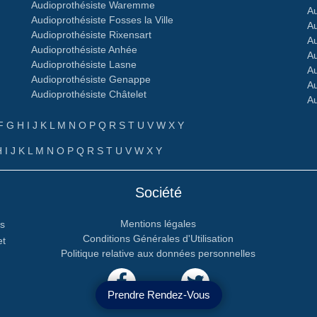
Audioprothésiste Waremme
Au
Audioprothésiste Fosses la Ville
Au
Audioprothésiste Rixensart
Au
Audioprothésiste Anhée
Au
Audioprothésiste Lasne
Au
Audioprothésiste Genappe
Au
Audioprothésiste Châtelet
Au
F
G
H
I
J
K
L
M
N
O
P
Q
R
S
T
U
V
W
X
Y
H
I
J
K
L
M
N
O
P
Q
R
S
T
U
V
W
X
Y
Société
Mentions légales
rs
Conditions Générales d'Utilisation
et
Politique relative aux données personnelles
Prendre Rendez-Vous