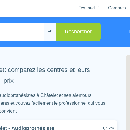
Test auditif
Gammes
Rechercher
t: comparez les centres et leurs
prix
audioprothésistes à Châtelet et ses alentours.
ients et trouvez facilement le professionnel qui vous
convient.
let - Audioprothésiste
0,7 km